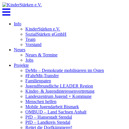
Skip
to
content
Info
KinderStärken e.V.
SozialStärken gGmbH
Team
Vorstand
Neues
Neues & Termine
Jobs
Projekte
DeMo – Demokratie mobilisieren im Osten
#FahrMit-Transfer
Familienpaten
Jugendfreundliche LEADER Region
Kinder- & Jugendinteressenvertretung
Landeszentrum Jugend + Kommune
Menschen helfen
Mobile Jugendarbeit Bismark
OMBUD – Land Sachsen Anhalt
PfD – Hansestadt Stendal
PfD – Landkreis Stendal
Rettet die Dorfkümmerer!