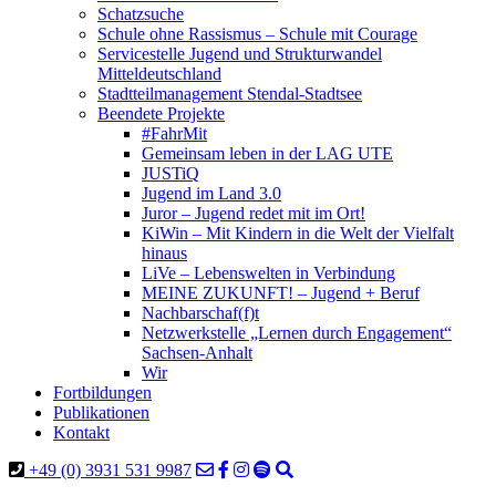
Schatzsuche
Schule ohne Rassismus – Schule mit Courage
Servicestelle Jugend und Strukturwandel
Mitteldeutschland
Stadtteilmanagement Stendal-Stadtsee
Beendete Projekte
#FahrMit
Gemeinsam leben in der LAG UTE
JUSTiQ
Jugend im Land 3.0
Juror – Jugend redet mit im Ort!
KiWin – Mit Kindern in die Welt der Vielfalt
hinaus
LiVe – Lebenswelten in Verbindung
MEINE ZUKUNFT! – Jugend + Beruf
Nachbarschaf(f)t
Netzwerkstelle „Lernen durch Engagement“
Sachsen-Anhalt
Wir
Fortbildungen
Publikationen
Kontakt
+49 (0) 3931 531 9987