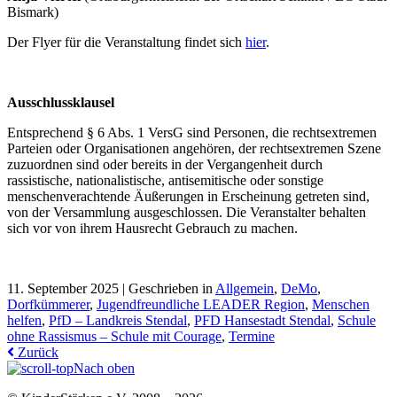
Bismark)
Der Flyer für die Veranstaltung findet sich
hier
.
Ausschlussklausel
Entsprechend § 6 Abs. 1 VersG sind Personen, die rechtsextremen
Parteien oder Organisationen angehören, der rechtsextremen Szene
zuzuordnen sind oder bereits in der Vergangenheit durch
rassistische, nationalistische, antisemitische oder sonstige
menschenverachtende Äußerungen in Erscheinung getreten sind,
von der Versammlung ausgeschlossen. Die Veranstalter behalten
sich vor von ihrem Hausrecht Gebrauch zu machen.
11. September 2025 |
Geschrieben in
Allgemein
,
DeMo
,
Dorfkümmerer
,
Jugendfreundliche LEADER Region
,
Menschen
helfen
,
PfD – Landkreis Stendal
,
PFD Hansestadt Stendal
,
Schule
ohne Rassismus – Schule mit Courage
,
Termine
Zurück
Nach oben