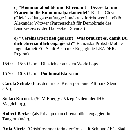
c)
"Kommunalpolitik und Ehrenamt – Diversität und
Frauen in die Kommunalparlamente!"
Karina Cleve
(Gleichstellungsbeauftragte Landkreis Jerichower Land) &
Alexander Wittwer (Partnerschaft für Demokratie des
Landkreises & der Hansestadt Stendal)
d)
"Vereinsarbeit neu gedacht - Was braucht es, damit Du
dich ehrenamtlich engagierst?"
Franziska Probst (Mobile
Jugendarbeit EG Stadt Bismark / Engagierte LEADER-
Region)
15:00 – 15:30 Uhr – Blitzlichter aus den Workshops
15:30 – 16:30 Uhr –
Podiumsdiskussion
:
Carola Schulz
(Präsidentin des Kreissportbund Altmark-Stendal
e.V.),
Stefan Korneck
(SCM Energy / Vizepräsident der IHK
Magdeburg),
Robert Becker
(als Privatperson ehrenamtlich engagiert in
Tangermünde),
Anja Viertel
(Ortsbürgermeisterin der Ortschaft Schinne / EG Stadt