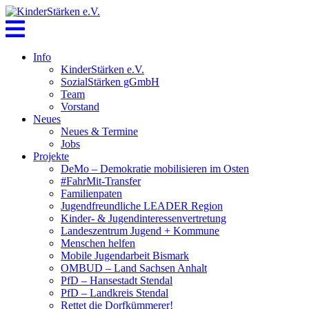
Skip
to
content
Info
KinderStärken e.V.
SozialStärken gGmbH
Team
Vorstand
Neues
Neues & Termine
Jobs
Projekte
DeMo – Demokratie mobilisieren im Osten
#FahrMit-Transfer
Familienpaten
Jugendfreundliche LEADER Region
Kinder- & Jugendinteressenvertretung
Landeszentrum Jugend + Kommune
Menschen helfen
Mobile Jugendarbeit Bismark
OMBUD – Land Sachsen Anhalt
PfD – Hansestadt Stendal
PfD – Landkreis Stendal
Rettet die Dorfkümmerer!