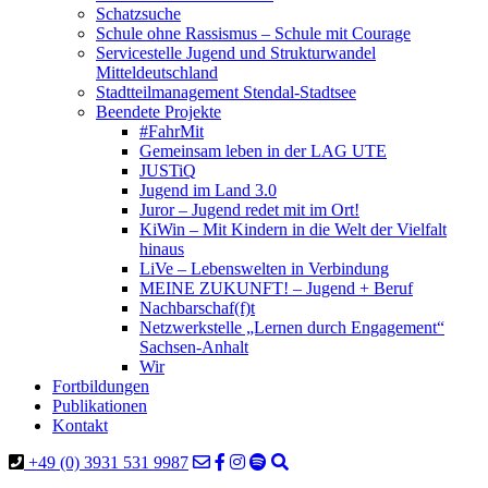
Schatzsuche
Schule ohne Rassismus – Schule mit Courage
Servicestelle Jugend und Strukturwandel
Mitteldeutschland
Stadtteilmanagement Stendal-Stadtsee
Beendete Projekte
#FahrMit
Gemeinsam leben in der LAG UTE
JUSTiQ
Jugend im Land 3.0
Juror – Jugend redet mit im Ort!
KiWin – Mit Kindern in die Welt der Vielfalt
hinaus
LiVe – Lebenswelten in Verbindung
MEINE ZUKUNFT! – Jugend + Beruf
Nachbarschaf(f)t
Netzwerkstelle „Lernen durch Engagement“
Sachsen-Anhalt
Wir
Fortbildungen
Publikationen
Kontakt
+49 (0) 3931 531 9987